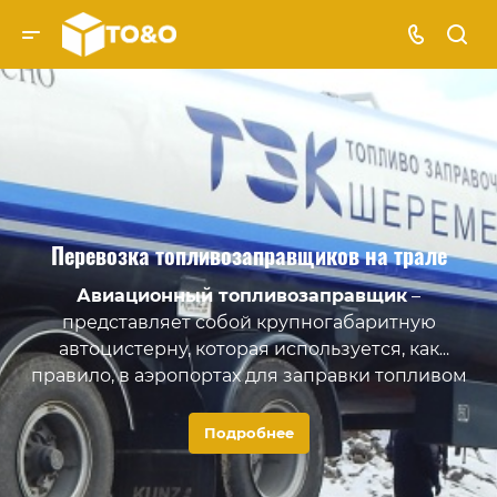
Перевозка топливозаправщиков на трале
Авиационный топливозаправщик
–
представляет собой крупногабаритную
автоцистерну, которая используется, как
правило, в аэропортах для заправки топливом
воздушных судов. Технику такого типа
непосредственно доставляют в аэропорт (или
Подробнее
иные места назначения) специализированными
низкорамными платформами.
Д
анный тип