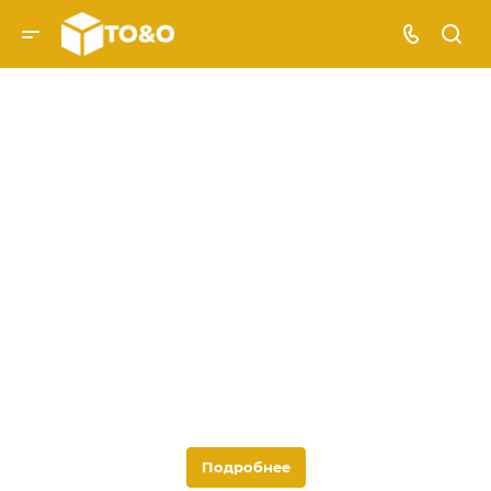
Тяжеловесные перевозки
Тоэндо Карго осуществляет перевозки
тяжеловесных грузов, весом до 200 тонн по
территории России, странам СНГ, из Китая и
Турции всеми видами транспорта.
Подробнее